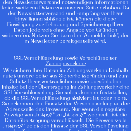
den Newsletterversand notwendigen Informationen
keine weiteren Daten von unserer Seite erhoben. Da
der Newsletterversand und -empfang von Ihrer
Einwilligung abhängig ist, können Sie diese
Einwilligung zur Erhebung und Speicherung Ihrer
Daten jederzeit ohne Angabe von Gründen
widerrufen. Nutzen Sie dazu den "Abmelde-Link", der
im Newsletter bereitgestellt wird.
SSL-Verschlüsselung sowie Verschlüsselter
Zahlungsverkehr
Wir sichern Ihre Daten im Zahlungsverkehr. Deshalb
nutzt unsere Seite aus Sicherheitsgründen und zum
Schutz Ihrer vertraulichen sowie persönlichen
Inhalte bei der Übertragung im Zahlungsverkehr eine
SSL-Verschlüsselung. Sie selbst können feststellen,
ob die SSL-Verschlüsselung aktiviert ist oder nicht.
Sie erkennen den Einsatz der Verschlüsselung an der
Adresszeile des Browsers. Nur wenn die reguläre
Anzeige von „http://“ zu „https://“ wechselt, ist die
Datenübertragung verschlüsselt. Die Browserzeile
„https://“ zeigt den Einsatz der SSL-Verschlüsselung