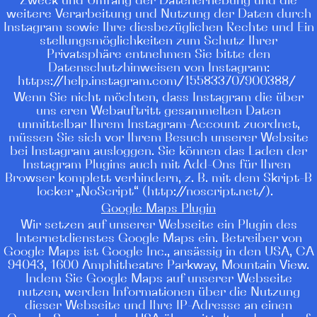
Zweck und Umfang der Datenerhebung und die
weitere Verarbeitung und Nutzung der Daten durch
Instagram sowie Ihre diesbezüglichen Rechte und Ein
stellungsmöglichkeiten zum Schutz Ihrer
Privatsphäre entnehmen Sie bitte den
Datenschutzhinweisen von Instagram:
https://help.instagram.com/155833707900388/
Wenn Sie nicht möchten, dass Instagram die über
uns eren Webauftritt gesammelten Daten
unmittelbar Ihrem Instagram-Account zuordnet,
müssen Sie sich vor Ihrem Besuch unserer Website
bei Instagram ausloggen. Sie können das Laden der
Instagram Plugins auch mit Add-Ons für Ihren
Browser komplett verhindern, z. B. mit dem Skript-B
locker „NoScript“ (http://noscript.net/).
Google Maps Plugin
Wir setzen auf unserer Webseite ein Plugin des
Internetdienstes Google Maps ein. Betreiber von
Google Maps ist Google Inc., ansässig in den USA, CA
94043, 1600 Amphitheatre Parkway, Mountain View.
Indem Sie Google Maps auf unserer Webseite
nutzen, werden Informationen über die Nutzung
dieser Webseite und Ihre IP-Adresse an einen