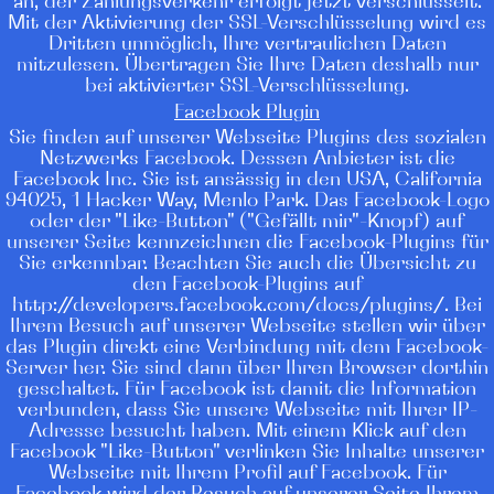
an, der Zahlungsverkehr erfolgt jetzt verschlüsselt.
Mit der Aktivierung der SSL-Verschlüsselung wird es
Dritten unmöglich, Ihre vertraulichen Daten
mitzulesen. Übertragen Sie Ihre Daten deshalb nur
bei aktivierter SSL-Verschlüsselung.
Facebook Plugin
Sie finden auf unserer Webseite Plugins des sozialen
Netzwerks Facebook. Dessen Anbieter ist die
Facebook Inc. Sie ist ansässig in den USA, California
94025, 1 Hacker Way, Menlo Park. Das Facebook-Logo
oder der "Like-Button" ("Gefällt mir"-Knopf) auf
unserer Seite kennzeichnen die Facebook-Plugins für
Sie erkennbar. Beachten Sie auch die Übersicht zu
den Facebook-Plugins auf
http://developers.facebook.com/docs/plugins/. Bei
Ihrem Besuch auf unserer Webseite stellen wir über
das Plugin direkt eine Verbindung mit dem Facebook-
Server her. Sie sind dann über Ihren Browser dorthin
geschaltet. Für Facebook ist damit die Information
verbunden, dass Sie unsere Webseite mit Ihrer IP-
Adresse besucht haben. Mit einem Klick auf den
Facebook "Like-Button" verlinken Sie Inhalte unserer
Webseite mit Ihrem Profil auf Facebook. Für