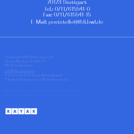
70173 Stuttgart
Tel.: 0711/615541-0
Fax: 0711/615541-15
E-Mail: poststelle@lfdi.bwl.de
Theaterschiff Heilbronn e. V.
Obere Neckarstraße 31
74072 Heilbronn
TSHN Verwaltung
↗
07131-627579
(kein Vorverkauf)
↗
kultur@theaterschiff-heilbronn.de
Newsletter abonnieren,
Partner & Sponsoren
,
Impressum,
Kontakt
,
Datenschutz,
AGB