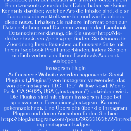
Facebook wird der Besuch auf unserer Seite Ihrem
Benutzerkonto zuordenbar. Dabei haben wir keine
Kenntnis darüber, welcher Art die Inhalte sind, die an
Facebook übermittelt werden und wie Facebook
diese nutzt. Erhalten Sie nähere Informationen zur
Datenerhebung und Datennutzung in der Facebook-
Datenschutzerklärung, die Sie unter http://de-
de.facebook.com/policy.php finden. Sie können die
Zuordnung Ihres Besuches auf unserer Seite mit
Ihrem Facebook-Profil unterbinden, indem Sie sich
einfach vorher aus Ihrem Facebook-Account
ausloggen.
Instagram Plugin
Auf unserer Website werden sogenannte Social
Plugin s („Plugins“) von Instagram verwendet, das
von der Instagram LLC ., 1601 Willow Road, Menlo
Park, CA 94025, USA („Inst agram“) betrieben wird.
Die Plugins sind mit einem Instagram-Logo bei
spielsweise in Form einer „Instagram-Kamera“
gekennzeichnet. Eine Übersicht über die Instagram
Plugins und deren Aussehen finden Sie hier:
http://blog.instagram.com/post/36222022872/intro
ing-instagram-badges