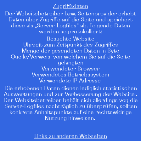
Zugriffsdaten
Der Websitebetreiber bzw. Seitenprovider erhebt
Daten über Zugriffe auf die Seite und speichert
diese als „Server-Logfiles“ ab. Folgende Daten
werden so protokolliert:
Besuchte Website
Uhrzeit zum Zeitpunkt des Zugriffes
Menge der gesendeten Daten in Byte
Quelle/Verweis, von welchem Sie auf die Seite
gelangten
Verwendeter Browser
Verwendetes Betriebssystem
Verwendete IP Adresse
Die erhobenen Daten dienen lediglich statistischen
Auswertungen und zur Verbesserung der Website .
Der Websitebetreiber behält sich allerdings vor, die
Server-Logfiles nachträglich zu überprüfen, sollten
konkrete Anhaltspunkte auf eine rechtswidrige
Nutzung hinweisen.
Links zu anderen Webseiten