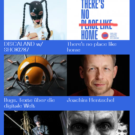
DISCALAND w/
There’s no place like
SHOKI287
home
Bugs. Texte über die
Joachim Hentschel
digitale Welt