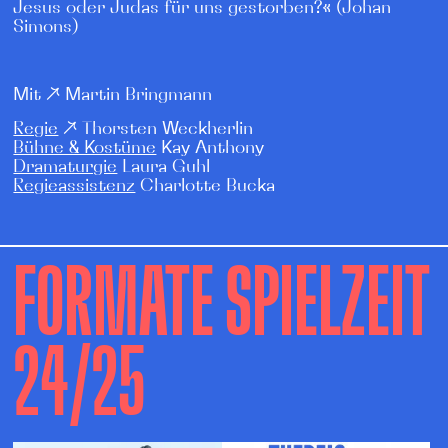
Jesus oder Judas für uns gestorben?« (Johan
Simons)
Mit
↗
Martin Bringmann
Regie
↗
Thorsten Weckherlin
Bühne & Kostüme
Kay Anthony
Dramaturgie
Laura Guhl
Regieassistenz
Charlotte Bucka
FORMATE SPIELZEIT
24/25