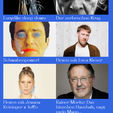
Der zerbrochne Krug
Eurydike deep down
Schwabenpower!
Flexen mit Luca Kieser
Flexen mit Jovana
Rainer Moritz: Das
Reisinger x Tuffo
bisschen Haushalt, sagt
mein Mann…