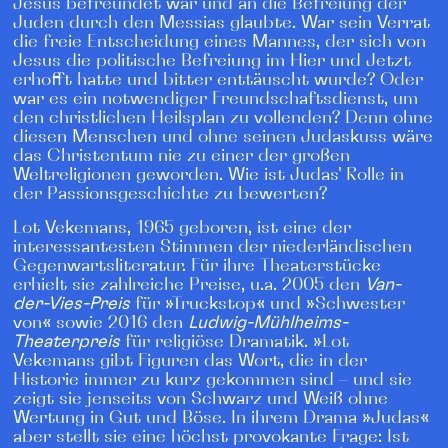
Jesus befreundet war und an die Befreiung der
Ju
den durch den Messias glaubte. War sein Verrat
die freie Entscheidung eines Mannes, der sich von
Jesus die politische Befreiung im Hier und Jetzt
erhofft hatte und bitter enttäuscht wurde? Oder
war es ein notwendiger Freundschaftsdienst, um
den christlichen Heilsplan zu vollenden? Denn ohne
diesen Menschen und ohne seinen Judaskuss wäre
das Christentum nie zu einer der großen
Weltreligionen geworden. Wie ist Judas' Rolle in
der Passionsgeschichte zu bewerten?
Lot Vekemans, 1965 geboren, ist eine der
interessantesten Stimmen der niederländischen
Gegenwartsliteratur. Für ihre Theaterstücke
erhielt sie zahlreiche Preise, u.a. 2005 den
Van-
der-Vies-Preis
für »Truckstop« und »Schwester
von« sowie 2016 den
Ludwig-Mühlheims-
Theaterpreis
für religiöse Dramatik. »Lot
Vekemans gibt Figuren das Wort, die in der
Historie immer zu kurz gekommen sind – und sie
zeigt sie jenseits von Schwarz und Weiß ohne
Wertung in Gut und Böse. In ihrem Drama »Judas«
aber stellt sie eine höchst provokante Frage: Ist