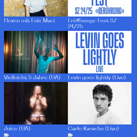
Eröffnungs-Fest SZ
Flexen mit Enis Maci
24/25
Vielleicht 5 Jahre (UA)
Levin goes lightly (Live)
Juice (UA)
Carlo Karacho (Live)