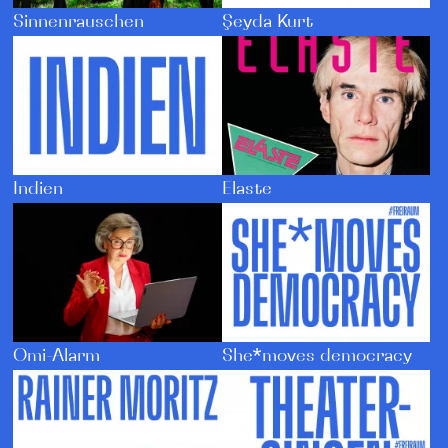
Şeyda Kurt
Sinnenrauschen
Indien
Elaste
Omi-Alarm
She*moves democracy