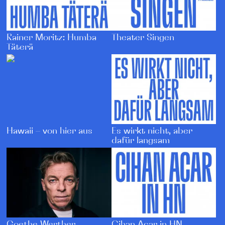
Rainer Moritz: Humba
Theater Singen
Täterä
Hawaii – von hier aus
Es wirkt nicht, aber
dafür langsam
Goethe Werther
Cihan Acar in HN