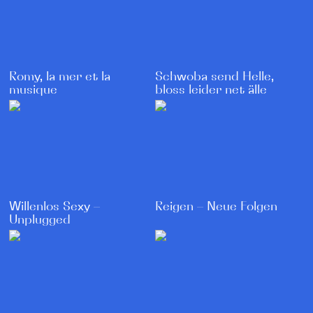
Schwoba send Helle,
Romy, la mer et la
bloss leider net älle
musique
Reigen – Neue Folgen
Willenlos Sexy –
Unplugged