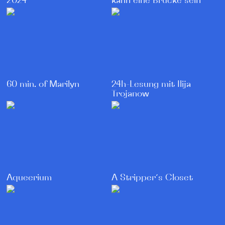
2024
kann eine Brücke sein
60 min. of Marilyn
24h-Lesung mit Ilija
Trojanow
Aqueerium
A Stripper´s Closet