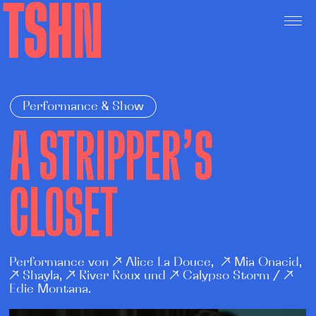
TSHN
Performance & Show
A STRIPPER’S
CLOSET
Performance von ↗
Alice La Douce
, ↗
Mia Onacid
,
↗
Shayla
, ↗
River Roux
und ↗
Calypso Storm
/ ↗
Edie Montana
.