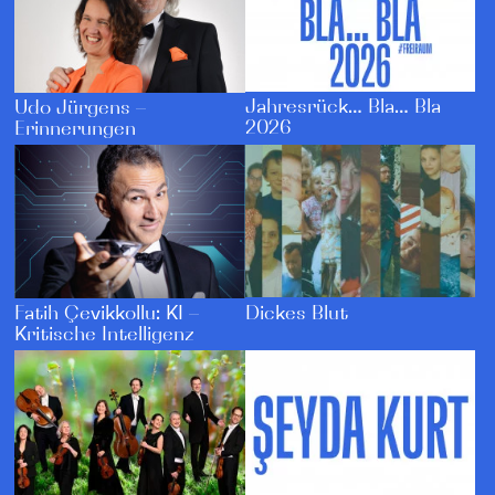
Jahresrück… Bla… Bla
Udo Jürgens –
2026
Erinnerungen
Dickes Blut
Fatih Çevikkollu: KI –
Kritische Intelligenz