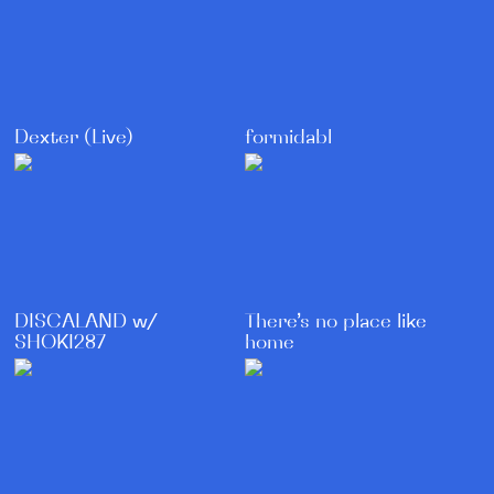
Dexter (Live)
formidabl
DISCALAND w/
There’s no place like
SHOKI287
home