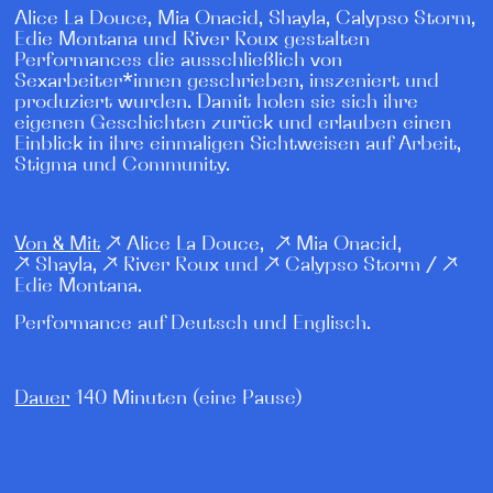
Alice La Douce, Mia Onacid, Shayla, Calypso Storm,
Edie Montana und River Roux gestalten
Performances die ausschließlich von
Sexarbeiter*innen geschrieben, inszeniert und
produziert wurden. Damit holen sie sich ihre
eigenen Geschichten zurück und erlauben einen
Einblick in ihre einmaligen Sichtweisen auf Arbeit,
Stigma und Community.
Von & Mit
↗
Alice La Douce
, ↗
Mia Onacid
,
↗
Shayla
, ↗
River Roux
und ↗
Calypso Storm
/ ↗
Edie Montana
.
Performance auf Deutsch und Englisch.
Dauer
140 Minuten (eine Pause)