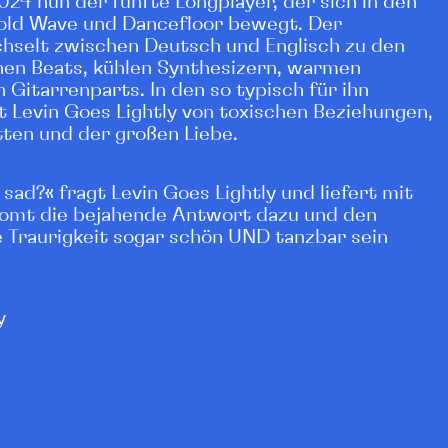
24 nun der fünfte Longplayer, der sich in den
Cold Wave und Dancefloor bewegt. Der
selt zwischen Deutsch und Englisch zu den
hen Beats, kühlen Synthesizern, warmen
Gitarrenparts. In den so typisch für ihn
t Levin Goes Lightly von toxischen Beziehungen,
ten und der großen Liebe.
s sad?« fragt Levin Goes Lightly und liefert mit
omt die bejahende Antwort dazu und den
e Traurigkeit sogar schön UND tanzbar sein
y