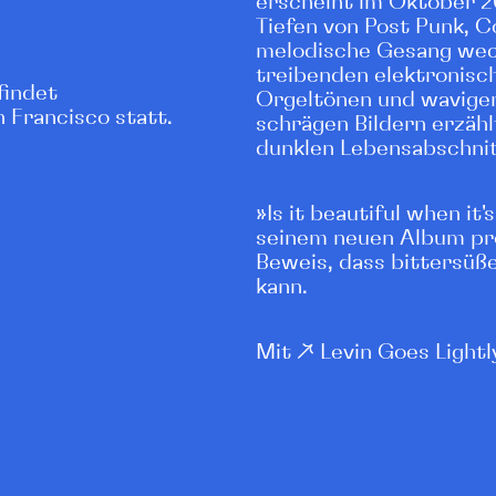
erscheint im Oktober 20
Tiefen von Post Punk, 
melodische Gesang wech
treibenden elektronisc
findet
Orgeltönen und wavigen 
 Francisco statt.
schrägen Bildern erzähl
dunklen Lebensabschnit
»Is it beautiful when it'
seinem neuen Album pr
Beweis, dass bittersüß
kann.
Mit ↗
Levin Goes Lightl