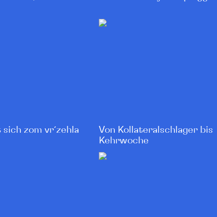
Von Kollateral­schlager bis
 sich zom vr´zehla
Kehrwoche