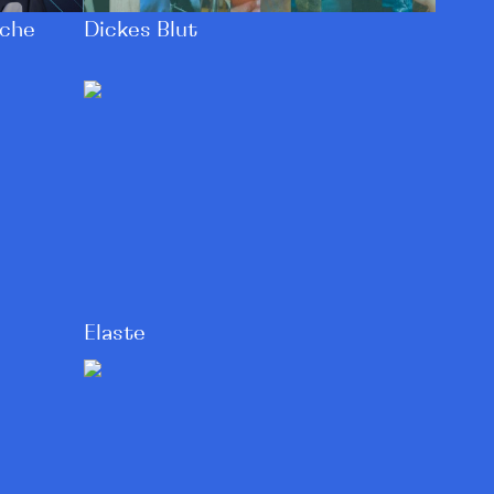
Dickes Blut
sche
Elaste