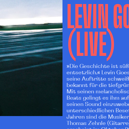
LEVIN G
(LIVE)
»Die Geschichte ist süß
entsetzlich.« Levin Goes
seine Auftritte schwei
bekannt für die tiefgrün
Mit seinen melancholisc
Beats gelingt es ihm au
seinen Sound einzuwebe
unterschiedlichen Beset
Jahren sind die Musik
Thomas Zehnle (Gitarre