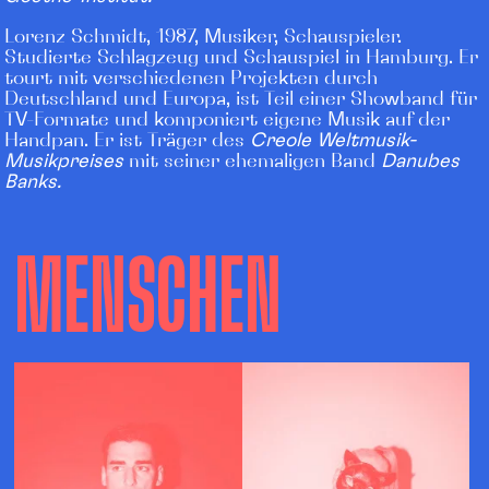
Lorenz Sch
m
i
dt, 1987, Musiker, Schauspieler.
Studierte S
c
hlagzeug und Schauspiel in Hamburg. Er
tourt mit verschiedenen Projekten durch
Deutschland und Europa, ist Teil einer Showband für
TV-Formate und komponiert eigene Musik auf der
Handpan
. Er ist Träger des
Creole Weltmusik-
Musikpreises
mit seiner ehemaligen Band
Danubes
Banks
.
MENSCHEN