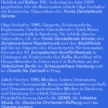
Hinblick auf Kafkas 100. Todestag im Jahr 2024
gegründet. Für die Konzeption erhielt Olga Seehafer
ein Recherche-Stipendium des
Fonds Darstellende
Künste
.
Ol
g
a
Seehafer, 1986, Sängerin, Schauspielerin,
Regisseurin.
Stud
i
erte Darstellen
des Spiel, Kunst
und Germanistik in Bamberg. Sie erhielt diverse
Stipendien, z.B. des
Fonds Darstellende Künste
,
des
Bundesverband Popularmusik
und des
Musikfonds
e.V.
Sie ist Trägerin des »Sonderpreis für Innovative
Ideen« des
43.
Europäischen Kurzfilmfestivals
in
Göttingen als Regisseurin des Kafka-Kurzfilms »Ein
Hungerkünstler in Zeiten von C.« Auftritte an der
Volksbühne Berlin
,
im
Schauspielhaus Hamburg
und
im
Divadlo
Na
Zabradli
in Prag.
Jakob Fis
c
h
er, 1989, Musiker, Texter, Dramaturg.
Studierte
G
ermanistik, Kommunikationswissenschaft
und Dramaturgie audiovisueller Medien in Bamberg
und Hamburg. Er erhielt Stipendien und
Projektförderung durch die
GEMA
,
die
Initiative
Musi
k,
die
Deutsche Orchester-Stiftung
und das
Goethe-Institut
.