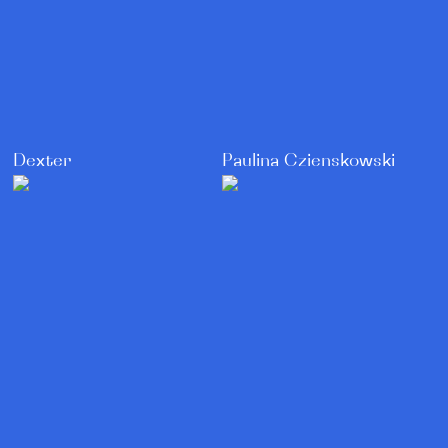
Dexter
Paulina Czienskowski