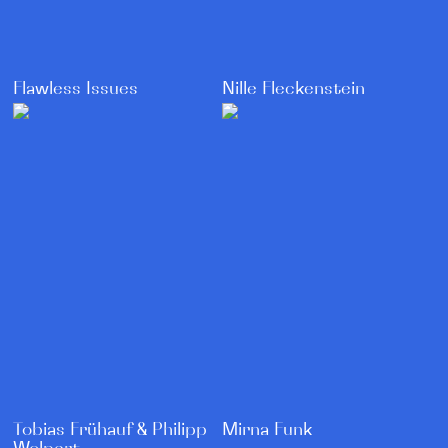
Flawless Issues
Nille Fleckenstein
Tobias Frühauf & Philipp
Mirna Funk