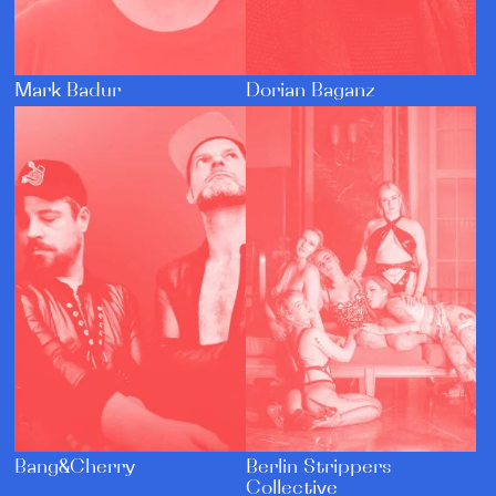
Dorian Baganz
Mark Badur
Bang&Cherry
Berlin Strippers
Collective