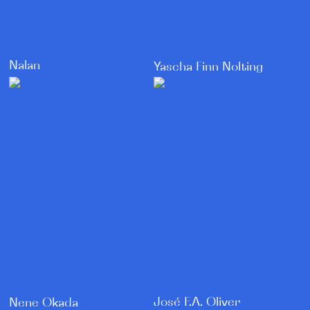
Nalan
Yascha Finn Nolting
José F.A. Oliver
Nene Okada