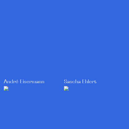
André Eisermann
Sascha Ehlert