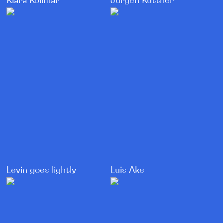
Klara Kollmar
Jürgen Kuttner
Levin goes lightly
Luis Ake