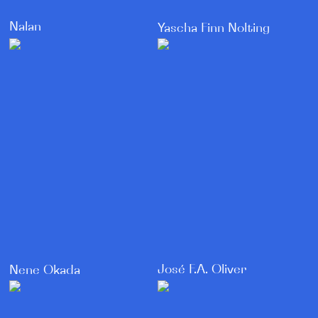
Nalan
Yascha Finn Nolting
José F.A. Oliver
Nene Okada