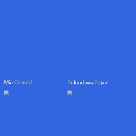
Mia Onacid
Belendjwa Peter